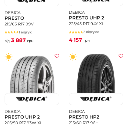
DEBICA
DEBICA
+38 (050)-911-911-2
PRESTO UHP 2
PRESTO
- Щепкіна
225/45 R17 94Y XL
215/65 R17 99V
+38 (099)-643-33-77
- Тополь
2 відгуки
1 відгук
+38 (068)-923-74-19
4 157
3 887
грн
від
грн
- Калинова
DEBICA
DEBICA
PRESTO HP2
PRESTO UHP 2
215/60 R17 96H
205/50 R17 93W XL