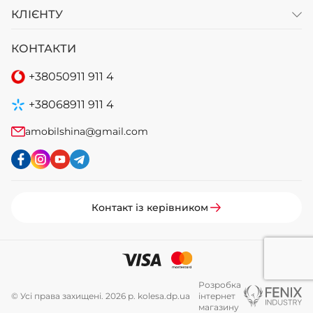
КЛІЄНТУ
КОНТАКТИ
+38
050
911 911 4
+38
068
911 911 4
amobilshina@gmail.com
Контакт із керівником
Розробка
© Усі права захищені. 2026 р. kolesa.dp.ua
інтернет
магазину