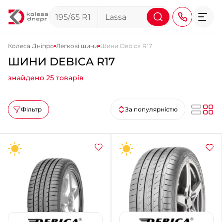
Колеса Дніпро
Легкові шини
Шини Debica R17
ШИНИ DEBICA R17
+38 (068) 911-911-4
знайдено 25 товарів
+38 (050) 911-911-4
+38 (067) 113-44-44
Фільтр
За популярністю
+38 (095) 276-44-44
+38 (067) 911-14-14
- на Щепкіна
+38 (098) 911-911-0
- на Тополі
+38 (098) 911-911-4
- на Калиновій
+38 (077) 7-184-184
- Донецьке шосе