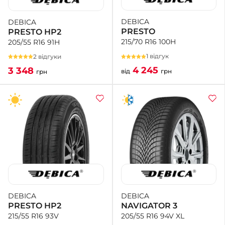
DEBICA
DEBICA
+38 (050)-911-911-2
PRESTO
PRESTO HP2
- Щепкіна
215/70 R16 100H
205/55 R16 91H
+38 (099)-643-33-77
- Тополь
1 відгук
2 відгуки
+38 (068)-923-74-19
4 245
3 348
від
грн
грн
- Калинова
DEBICA
DEBICA
NAVIGATOR 3
PRESTO HP2
205/55 R16 94V XL
215/55 R16 93V