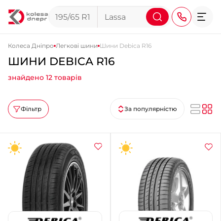
Колеса Дніпро
Легкові шини
Шини Debica R16
ШИНИ DEBICA R16
+38 (068) 911-911-4
знайдено 12 товарів
+38 (050) 911-911-4
+38 (067) 113-44-44
Фільтр
За популярністю
+38 (095) 276-44-44
+38 (067) 911-14-14
- на Щепкіна
+38 (098) 911-911-0
- на Тополі
+38 (098) 911-911-4
- на Калиновій
+38 (077) 7-184-184
- Донецьке шосе