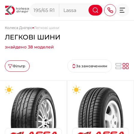
Колеса Дніпро
Легкові шини
ЛЕГКОВІ ШИНИ
+38 (068) 911-911-4
знайдено 38 моделей
+38 (050) 911-911-4
+38 (067) 113-44-44
Фільтр
За замовченням
+38 (095) 276-44-44
+38 (067) 911-14-14
- на Щепкіна
+38 (098) 911-911-0
- на Тополі
+38 (098) 911-911-4
- на Калиновій
+38 (077) 7-184-184
- Донецьке шосе