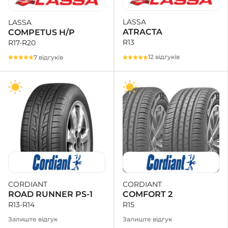
LASSA
LASSA
+38 (050)-911-911-2
ATRACTA
COMPETUS H/P
- Щепкіна
R13
R17-R20
+38 (099)-643-33-77
- Тополь
12 відгуків
7 відгуків
+38 (068)-923-74-19
- Калинова
CORDIANT
CORDIANT
COMFORT 2
ROAD RUNNER PS-1
R15
R13-R14
Залиште відгук
Залиште відгук