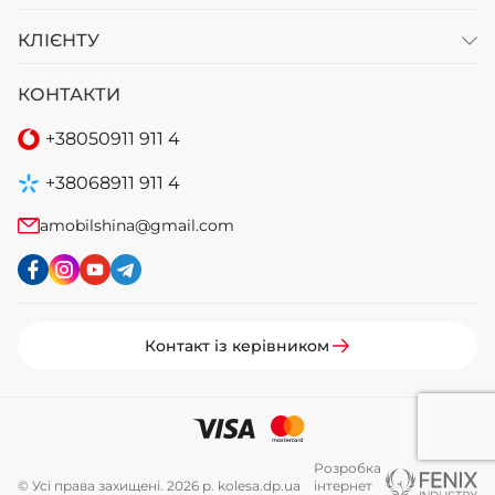
КЛІЄНТУ
КОНТАКТИ
+38
050
911 911 4
+38
068
911 911 4
amobilshina@gmail.com
Контакт із керівником
Розробка
© Усі права захищені. 2026 р. kolesa.dp.ua
інтернет