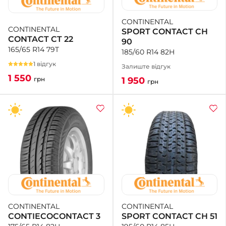
CONTINENTAL
+38 (050)-911-911-2
CONTINENTAL
SPORT CONTACT CH
- Щепкіна
CONTACT CT 22
90
+38 (099)-643-33-77
165/65 R14 79T
185/60 R14 82H
- Тополь
1 відгук
Залиште відгук
+38 (068)-923-74-19
1 550
- Калинова
1 950
грн
грн
CONTINENTAL
CONTINENTAL
SPORT CONTACT СH 51
CONTIECOCONTACT 3