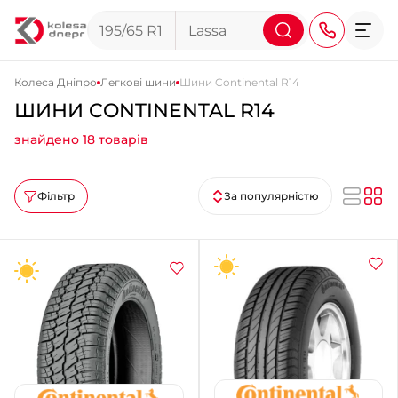
Колеса Дніпро
Легкові шини
Шини Continental R14
ШИНИ CONTINENTAL R14
+38 (068) 911-911-4
знайдено 18 товарів
+38 (050) 911-911-4
+38 (067) 113-44-44
Фільтр
За популярністю
+38 (095) 276-44-44
+38 (067) 911-14-14
- на Щепкіна
+38 (098) 911-911-0
- на Тополі
+38 (098) 911-911-4
- на Калиновій
+38 (077) 7-184-184
- Донецьке шосе