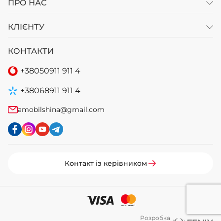
ПРО НАС
КЛІЄНТУ
КОНТАКТИ
+38
050
911 911 4
+38
068
911 911 4
amobilshina@gmail.com
Контакт із керівником
Розробка