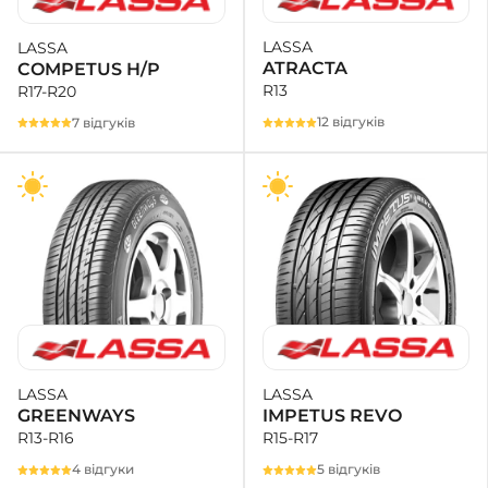
LASSA
LASSA
+38 (050)-911-911-2
ATRACTA
COMPETUS H/P
- Щепкіна
R13
R17-R20
+38 (099)-643-33-77
- Тополь
12 відгуків
7 відгуків
+38 (068)-923-74-19
- Калинова
LASSA
LASSA
IMPETUS REVO
GREENWAYS
R15-R17
R13-R16
5 відгуків
4 відгуки