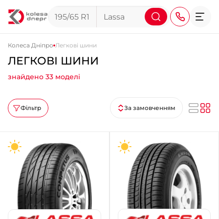
Колеса Дніпро
Легкові шини
ЛЕГКОВІ ШИНИ
+38 (068) 911-911-4
знайдено 33 моделі
+38 (050) 911-911-4
+38 (067) 113-44-44
Фільтр
За замовченням
+38 (095) 276-44-44
+38 (067) 911-14-14
- на Щепкіна
+38 (098) 911-911-0
- на Тополі
+38 (098) 911-911-4
- на Калиновій
+38 (077) 7-184-184
- Донецьке шосе