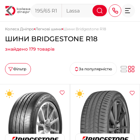
Колеса Дніпро
Легкові шини
Шини Bridgestone R18
ШИНИ BRIDGESTONE R18
+38 (068) 911-911-4
знайдено 179 товарів
+38 (050) 911-911-4
+38 (067) 113-44-44
Фільтр
За популярністю
+38 (095) 276-44-44
+38 (067) 911-14-14
- на Щепкіна
+38 (098) 911-911-0
- на Тополі
+38 (098) 911-911-4
- на Калиновій
+38 (077) 7-184-184
- Донецьке шосе