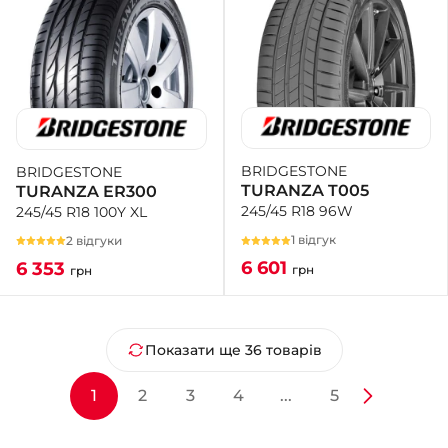
BRIDGESTONE
BRIDGESTONE
TURANZA T005
TURANZA ER300
245/45 R18 96W
245/45 R18 100Y XL
1 відгук
2 відгуки
6 601
6 353
грн
грн
Показати ще 36 товарів
1
2
3
4
...
5