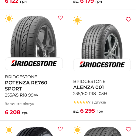
6 179
6 122
від
грн
грн
BRIDGESTONE
BRIDGESTONE
POTENZA RE760
ALENZA 001
SPORT
235/60 R18 103H
255/45 R18 99W
7 відгуків
Залиште відгук
6 295
від
грн
6 208
грн