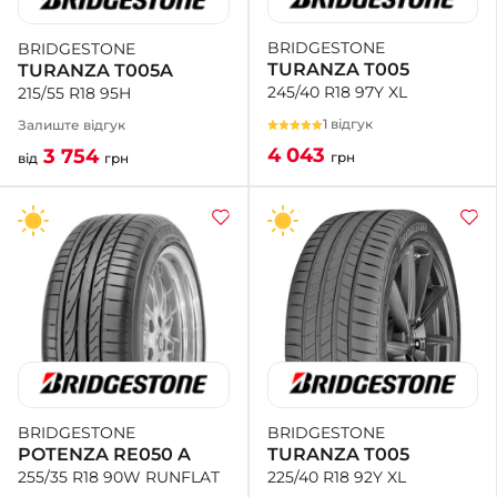
BRIDGESTONE
BRIDGESTONE
+38 (050)-911-911-2
TURANZA T005
TURANZA T005A
- Щепкіна
245/40 R18 97Y XL
215/55 R18 95H
+38 (099)-643-33-77
- Тополь
1 відгук
Залиште відгук
+38 (068)-923-74-19
4 043
3 754
грн
від
грн
- Калинова
BRIDGESTONE
BRIDGESTONE
TURANZA T005
POTENZA RE050 A
225/40 R18 92Y XL
255/35 R18 90W RUNFLAT