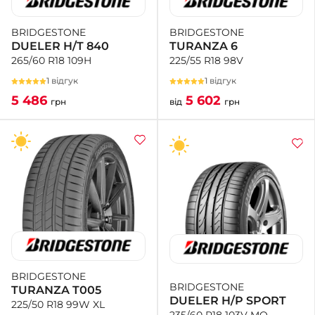
BRIDGESTONE
BRIDGESTONE
TURANZA 6
DUELER H/T 840
225/55 R18 98V
265/60 R18 109H
1 відгук
1 відгук
5 602
5 486
від
грн
грн
BRIDGESTONE
BRIDGESTONE
TURANZA T005
DUELER H/P SPORT
225/50 R18 99W XL
235/60 R18 103V MO