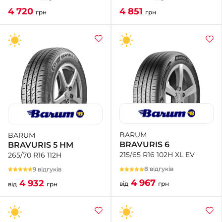
4 851
4 720
грн
грн
BARUM
BARUM
BRAVURIS 6
BRAVURIS 5 HM
215/65 R16 102H XL EV
265/70 R16 112H
8 відгуків
9 відгуків
4 967
4 932
від
грн
від
грн