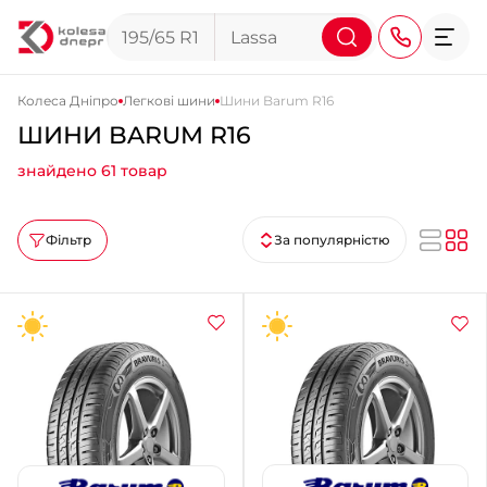
Колеса Дніпро
Легкові шини
Шини Barum R16
ШИНИ BARUM R16
+38 (068) 911-911-4
знайдено 61 товар
+38 (050) 911-911-4
+38 (067) 113-44-44
Фільтр
За популярністю
+38 (095) 276-44-44
+38 (067) 911-14-14
- на Щепкіна
+38 (098) 911-911-0
- на Тополі
+38 (098) 911-911-4
- на Калиновій
+38 (077) 7-184-184
- Донецьке шосе