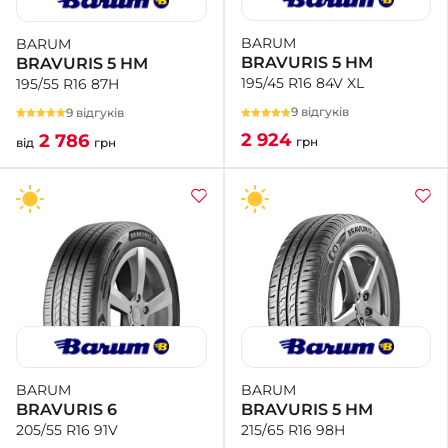
BARUM
BARUM
+38 (050)-911-911-2
BRAVURIS 5 HM
BRAVURIS 5 HM
- Щепкіна
195/45 R16 84V XL
195/55 R16 87H
+38 (099)-643-33-77
- Тополь
9 відгуків
9 відгуків
+38 (068)-923-74-19
2 924
2 786
грн
від
грн
- Калинова
BARUM
BARUM
BRAVURIS 5 HM
BRAVURIS 6
215/65 R16 98H
205/55 R16 91V