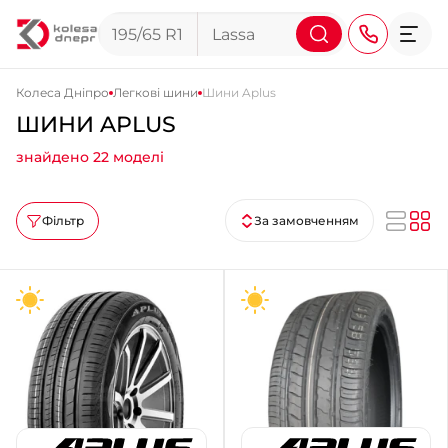
Колеса Дніпро
Легкові шини
Шини Aplus
ШИНИ APLUS
+38 (068) 911-911-4
знайдено 22 моделі
+38 (050) 911-911-4
+38 (067) 113-44-44
Фільтр
За замовченням
+38 (095) 276-44-44
+38 (067) 911-14-14
- на Щепкіна
+38 (098) 911-911-0
- на Тополі
+38 (098) 911-911-4
- на Калиновій
+38 (077) 7-184-184
- Донецьке шосе