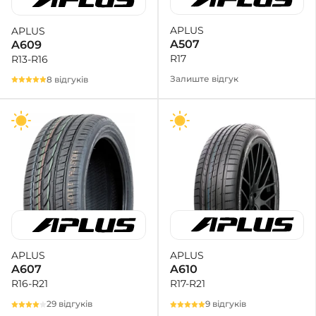
APLUS
APLUS
+38 (050)-911-911-2
A507
A609
- Щепкіна
R17
R13-R16
+38 (099)-643-33-77
- Тополь
Залиште відгук
8 відгуків
+38 (068)-923-74-19
- Калинова
APLUS
APLUS
A610
A607
R17-R21
R16-R21
9 відгуків
29 відгуків