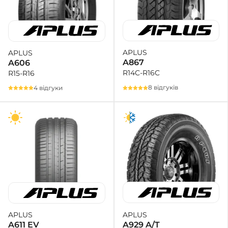
APLUS
APLUS
A867
A606
R14C-R16C
R15-R16
8 відгуків
4 відгуки
APLUS
APLUS
A929 A/T
A611 EV