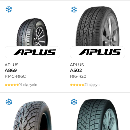
APLUS
APLUS
A502
A869
R16-R20
R14C-R16C
21 відгук
19 відгуків