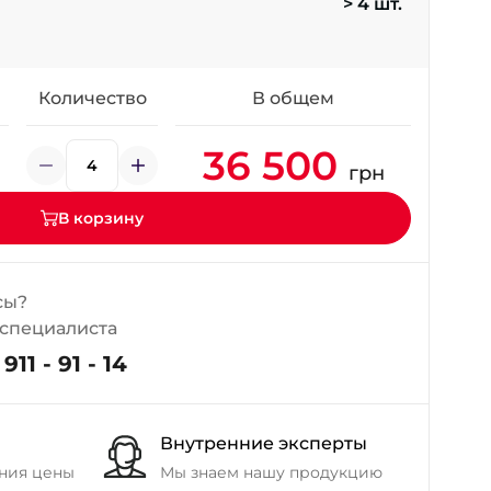
> 4 шт.
+38 (098) 911-911-4
- на Калиновой
+38 (077) 7-184-184
- Донецкое шоссе
Количество
В общем
36 500
+38 (050)-911-911-2
грн
- Щепкина
+38 (099)-643-33-77
В корзину
- Тополь
+38 (068)-923-74-19
- Калиновая
сы?
 специалиста
911 - 91 - 14
Внутренние эксперты
ния цены
Мы знаем нашу продукцию