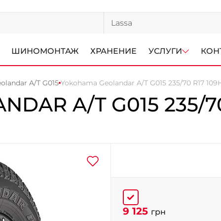
ШИНОМОНТАЖ
ХРАНЕНИЕ
УСЛУГИ
КОН
olandar A/T G015
Yokohama Geolandar A/T G015 235/70 R17 109
NDAR A/T G015
235/7
9 125
грн