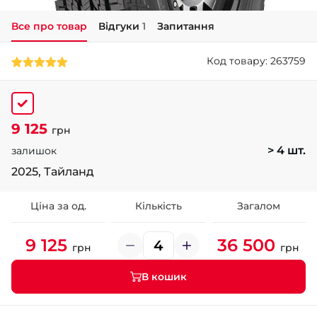
Все про товар
Відгуки
1
Запитання
+38 (050)-911-911-2
- Щепкіна
Код товару: 263759
+38 (099)-643-33-77
- Тополь
+38 (068)-923-74-19
- Калинова
9 125
грн
> 4 шт.
залишок
2025, Тайланд
Ціна за од.
Кількість
Загалом
9 125
36 500
грн
грн
В кошик