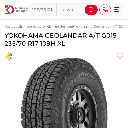
Колеса Дніпро
Каталог
Шини
Легкові
Yokohama Geolandar A/T G015
YOKOHAMA
GEOLANDAR A/T G015
+38 (068) 911-911-4
235/70 R17 109H XL
+38 (050) 911-911-4
+38 (067) 113-44-44
+38 (095) 276-44-44
+38 (067) 911-14-14
- на Щепкіна
+38 (098) 911-911-0
- на Тополі
+38 (098) 911-911-4
- на Калиновій
+38 (077) 7-184-184
- Донецьке шосе