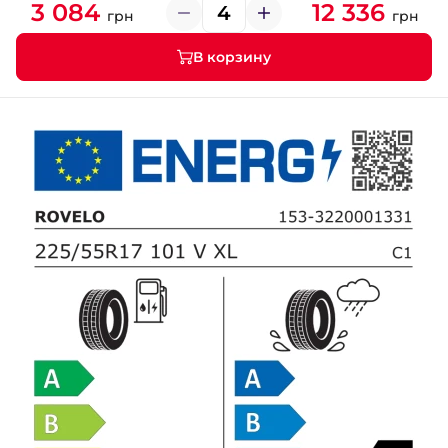
3 084
12 336
грн
грн
В корзину