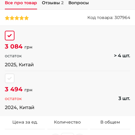
Все про товар
Отзывы
2
Вопросы
+38 (050)-911-911-2
Код товара: 307964
- Щепкина
+38 (099)-643-33-77
- Тополь
+38 (068)-923-74-19
3 084
- Калиновая
грн
> 4 шт.
остаток
2025, Китай
3 494
грн
3 шт.
остаток
2024, Китай
Цена за ед.
Количество
В общем