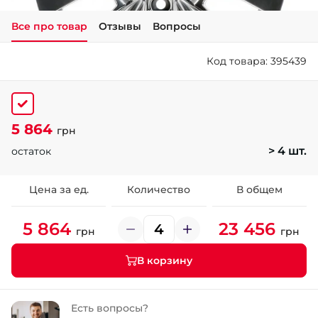
Все про товар
Отзывы
Вопросы
+38 (050)-911-911-2
- Щепкина
Код товара: 395439
+38 (099)-643-33-77
- Тополь
+38 (068)-923-74-19
- Калиновая
5 864
грн
> 4 шт.
остаток
Цена за ед.
Количество
В общем
5 864
23 456
грн
грн
В корзину
Есть вопросы?