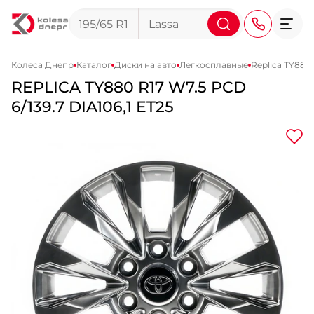
Колеса Днепр
Каталог
Диски на авто
Легкосплавные
Replica TY880
REPLICA
TY880
R17 W7.5 PCD
+38 (068) 911-911-4
6/139.7 DIA106,1 ET25
+38 (050) 911-911-4
+38 (067) 113-44-44
+38 (095) 276-44-44
+38 (067) 911-14-14
- на Щепкина
+38 (098) 911-911-0
- на Тополе
+38 (098) 911-911-4
- на Калиновой
+38 (077) 7-184-184
- Донецкое шоссе