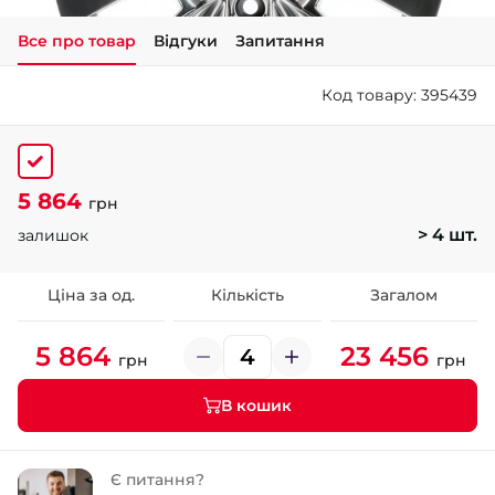
Все про товар
Відгуки
Запитання
+38 (050)-911-911-2
- Щепкіна
Код товару: 395439
+38 (099)-643-33-77
- Тополь
+38 (068)-923-74-19
- Калинова
5 864
грн
> 4 шт.
залишок
Ціна за од.
Кількість
Загалом
5 864
23 456
грн
грн
В кошик
Є питання?