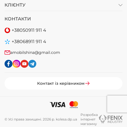
КЛІЄНТУ
КОНТАКТИ
+38
050
911 911 4
+38
068
911 911 4
amobilshina@gmail.com
Контакт із керівником
Розробка
© Усі права захищені. 2026 р. kolesa.dp.ua
інтернет
магазину