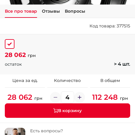
Все про товар
Отзывы
Вопросы
+38 (050)-911-911-2
- Щепкина
Код товара: 377515
+38 (099)-643-33-77
- Тополь
+38 (068)-923-74-19
- Калиновая
28 062
грн
> 4 шт.
остаток
Цена за ед.
Количество
В общем
28 062
112 248
грн
грн
В корзину
Есть вопросы?