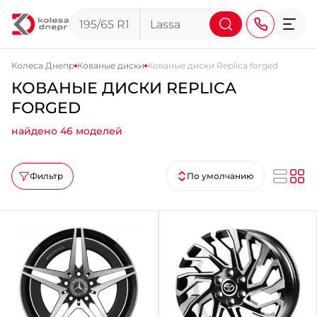
Колеса Днепр
Кованые диски
Кованые диски Replica forged
КОВАНЫЕ ДИСКИ REPLICA
+38 (068) 911-911-4
FORGED
+38 (050) 911-911-4
найдено 46 моделей
+38 (067) 113-44-44
+38 (095) 276-44-44
Фильтр
По умолчанию
+38 (067) 911-14-14
- на Щепкина
+38 (098) 911-911-0
- на Тополе
+38 (098) 911-911-4
- на Калиновой
+38 (077) 7-184-184
- Донецкое шоссе