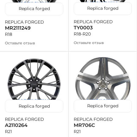
Replica forged
Replica forged
+38 (050)-911-911-2
- Щепкина
REPLICA FORGED
REPLICA FORGED
+38 (099)-643-33-77
TY0003
MR2111249
- Тополь
R18-R20
R18
+38 (068)-923-74-19
Оставьте отзыв
Оставьте отзыв
- Калиновая
Replica forged
Replica forged
REPLICA FORGED
REPLICA FORGED
MR706C
A2110264
R21
R21