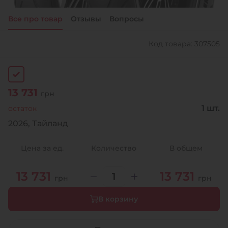
Все про товар
Отзывы
Вопросы
+38 (050)-911-911-2
- Щепкина
Код товара: 307505
+38 (099)-643-33-77
- Тополь
+38 (068)-923-74-19
- Калиновая
13 731
грн
1 шт.
остаток
2026, Тайланд
Цена за ед.
Количество
В общем
13 731
13 731
грн
грн
В корзину