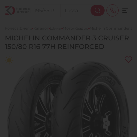
Колеса Днепр
Каталог
Шины
Мото/Квадро
Michelin Commander 3 Cr
MICHELIN
COMMANDER 3 CRUISER
+38 (068) 911-911-4
150/80 R16 77H REINFORCED
+38 (050) 911-911-4
+38 (067) 113-44-44
+38 (095) 276-44-44
+38 (067) 911-14-14
- на Щепкина
+38 (098) 911-911-0
- на Тополе
+38 (098) 911-911-4
- на Калиновой
+38 (077) 7-184-184
- Донецкое шоссе