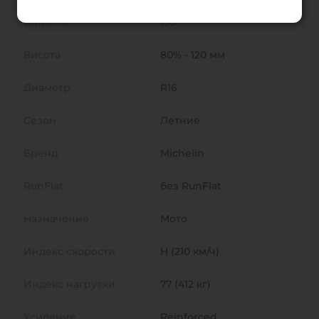
Ширина
150
Висота
80% - 120 мм
Диаметр
R16
Сезон
Летние
Бренд
Michelin
RunFlat
без RunFlat
Назначение
Мото
Индекс скорости
H (210 км/ч)
Индекс нагрузки
77 (412 кг)
Усиление
Reinforced