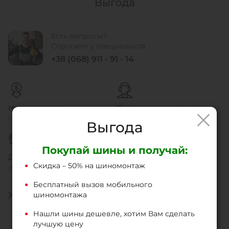
Выгода
Есть вопросы?
Спросите у специалиста
+38 (068) 911 - 91 - 14
Низкие цены
Внутренние эксперты
Гарантия соотношения цены
Мы знаем нашу продукцию
Выгода
Покупай шины и получай:
Доставка
Легкий возврат
Скидка – 50% на шиномонтаж
Доставка и самовывоз
Быстро и без проблем
Бесплатный вызов мобильного
ХАРАКТЕРИСТИКИ
шиномонтажа
Нашли шины дешевле, хотим Вам сделать
Тип шин
Мото
лучшую цену