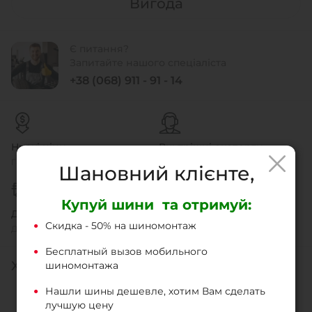
Вигода
Є питання?
Запитайте нашого спеціаліста
+38 (068) 911 - 91 - 14
Низкі ціни
Внутрішні експерти
Гарантія співвідношення ціни
Ми знаємо нашу продукцію
Шановний клієнте,
Купуй шини та отримуй:
Доставка
Легке повернення
Скидка - 50% на шиномонтаж
Доставка и самовивіз
Швидко і без проблем
Бесплатный вызов мобильного
ХАРАКТЕРИСТИКИ
шиномонтажа
Нашли шины дешевле, хотим Вам сделать
Тип шин
Мото
лучшую цену