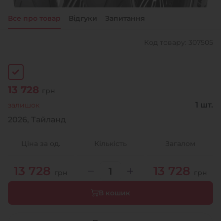
Все про товар
Відгуки
Запитання
+38 (050)-911-911-2
- Щепкіна
Код товару: 307505
+38 (099)-643-33-77
- Тополь
+38 (068)-923-74-19
- Калинова
13 728
грн
1 шт.
залишок
2026, Тайланд
Ціна за од.
Кількість
Загалом
13 728
13 728
грн
грн
В кошик