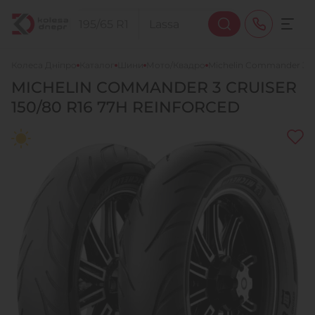
Колеса Дніпро
Каталог
Шини
Мото/Квадро
Michelin Commander 3 C
MICHELIN
COMMANDER 3 CRUISER
+38 (068) 911-911-4
150/80 R16 77H REINFORCED
+38 (050) 911-911-4
+38 (067) 113-44-44
+38 (095) 276-44-44
+38 (067) 911-14-14
- на Щепкіна
+38 (098) 911-911-0
- на Тополі
+38 (098) 911-911-4
- на Калиновій
+38 (077) 7-184-184
- Донецьке шосе