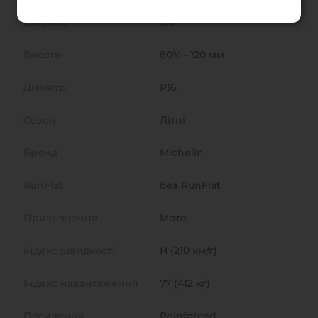
Ширина
150
Висота
80% - 120 мм
Діаметр
R16
Сезон
Літні
Бренд
Michelin
RunFlat
без RunFlat
Призначення
Мото
Індекс швидкості
H (210 км/г)
Індекс навантаження
77 (412 кг)
Посилення
Reinforced