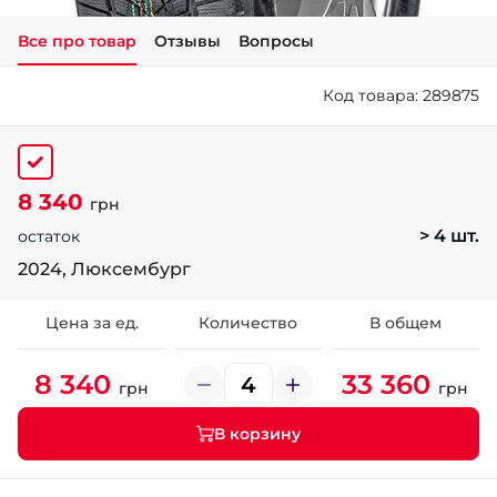
Все про товар
Отзывы
Вопросы
+38 (050)-911-911-2
- Щепкина
Код товара: 289875
+38 (099)-643-33-77
- Тополь
+38 (068)-923-74-19
- Калиновая
8 340
грн
> 4 шт.
остаток
2024, Люксембург
Цена за ед.
Количество
В общем
8 340
33 360
грн
грн
В корзину