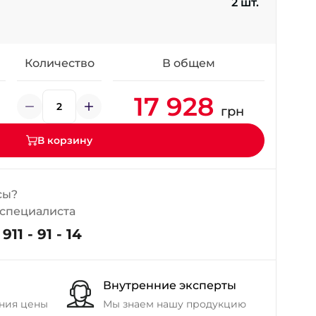
2 шт.
+38 (098) 911-911-4
- на Калиновой
+38 (077) 7-184-184
- Донецкое шоссе
Количество
В общем
17 928
+38 (050)-911-911-2
грн
- Щепкина
+38 (099)-643-33-77
В корзину
- Тополь
+38 (068)-923-74-19
- Калиновая
сы?
 специалиста
911 - 91 - 14
Внутренние эксперты
ния цены
Мы знаем нашу продукцию