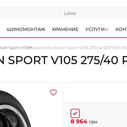
ШИНОМОНТАЖ
ХРАНЕНИЕ
УСЛУГИ
КОН
van Sport V105
Yokohama Advan Sport V105 275/40 R20 106Y XL
 SPORT V105
275/40 
8 964
грн