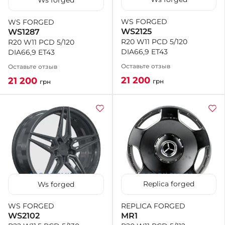
Ws forged
WS FORGED
WS FORGED
+38 (050)-911-911-2
WS2125
WS1287
- Щепкина
R20 W11 PCD 5/120
R20 W11 PCD 5/120
+38 (099)-643-33-77
DIA66,9 ET43
DIA66,9 ET43
- Тополь
+38 (068)-923-74-19
Оставьте отзыв
Оставьте отзыв
- Калиновая
21 200
21 200
грн
грн
Replica forged
Ws forged
REPLICA FORGED
WS FORGED
MR1
WS2102