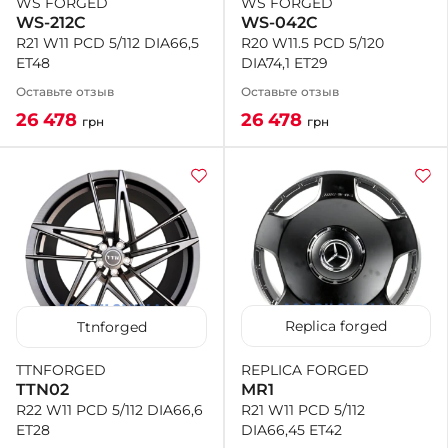
WS FORGED
WS FORGED
WS-042C
WS-212C
R20 W11.5 PCD 5/120
R21 W11 PCD 5/112 DIA66,5
DIA74,1 ET29
ET48
Оставьте отзыв
Оставьте отзыв
26 478
26 478
грн
грн
Replica forged
Ttnforged
REPLICA FORGED
TTNFORGED
MR1
TTN02
R21 W11 PCD 5/112
R22 W11 PCD 5/112 DIA66,6
DIA66,45 ET42
ET28