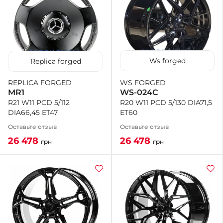
Ws forged
Replica forged
WS FORGED
REPLICA FORGED
WS-024C
MR1
R20 W11 PCD 5/130 DIA71,5
R21 W11 PCD 5/112
ET60
DIA66,45 ET47
Оставьте отзыв
Оставьте отзыв
26 478
26 478
грн
грн