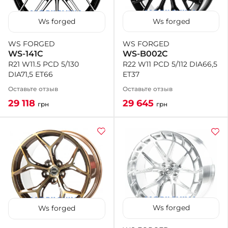
Ws forged
Ws forged
WS FORGED
WS FORGED
WS-B002C
WS-141C
R22 W11 PCD 5/112 DIA66,5
R21 W11.5 PCD 5/130
ET37
DIA71,5 ET66
Оставьте отзыв
Оставьте отзыв
29 645
29 118
грн
грн
Ws forged
Ws forged