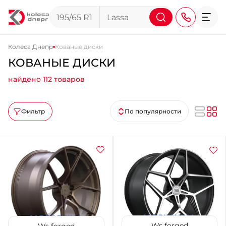
Колеса Днепр
Кованые диски
КОВАНЫЕ ДИСКИ
+38 (068) 911-911-4
найдено 112 товаров
+38 (050) 911-911-4
+38 (067) 113-44-44
Фильтр
По популярности
+38 (095) 276-44-44
+38 (067) 911-14-14
- на Щепкина
+38 (098) 911-911-0
- на Тополе
+38 (098) 911-911-4
- на Калиновой
+38 (077) 7-184-184
- Донецкое шоссе
Ws forged