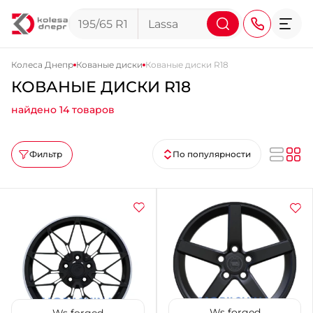
Колеса Днепр
Кованые диски
Кованые диски R18
КОВАНЫЕ ДИСКИ R18
+38 (068) 911-911-4
найдено 14 товаров
+38 (050) 911-911-4
+38 (067) 113-44-44
Фильтр
По популярности
+38 (095) 276-44-44
+38 (067) 911-14-14
- на Щепкина
+38 (098) 911-911-0
- на Тополе
+38 (098) 911-911-4
- на Калиновой
+38 (077) 7-184-184
- Донецкое шоссе
Ws forged