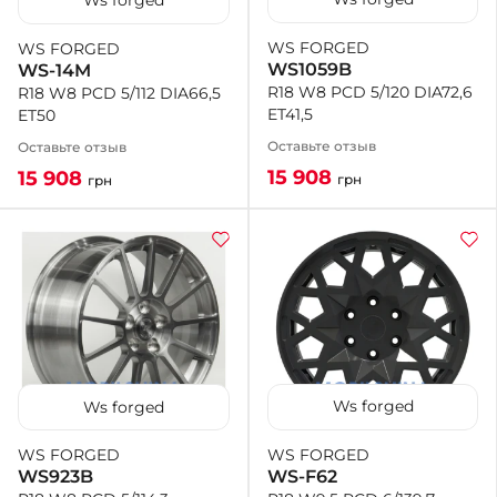
Ws forged
WS FORGED
WS FORGED
+38 (050)-911-911-2
WS1059B
WS-14M
- Щепкина
R18 W8 PCD 5/120 DIA72,6
R18 W8 PCD 5/112 DIA66,5
+38 (099)-643-33-77
ET41,5
ET50
- Тополь
+38 (068)-923-74-19
Оставьте отзыв
Оставьте отзыв
- Калиновая
15 908
15 908
грн
грн
Ws forged
Ws forged
WS FORGED
WS FORGED
WS-F62
WS923B