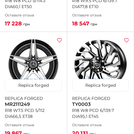
R18 W9.5 PCD 6/139.7
R18 W8 PCD 5/114.3
DIA77,8 ET10
DIA60,1 ET50
Оставьте отзыв
Оставьте отзыв
18 547
17 228
грн
грн
Replica forged
Replica forged
REPLICA FORGED
REPLICA FORGED
TY0003
MR2111249
R18 W8 PCD 6/139.7
R18 W7.5 PCD 5/112
DIA95,1 ET45
DIA66,5 ET38
Оставьте отзыв
Оставьте отзыв
20 131
19 867
грн
грн