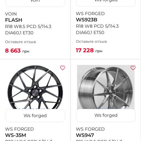
Voin
WS FORGED
VOIN
+38 (050)-911-911-2
WS923B
FLASH
- Щепкина
R18 W8 PCD 5/114.3
R18 W8.5 PCD 5/114.3
+38 (099)-643-33-77
DIA60,1 ET50
DIA60,1 ET30
- Тополь
+38 (068)-923-74-19
Оставьте отзыв
Оставьте отзыв
- Калиновая
17 228
8 663
грн
грн
Ws forged
Ws forged
WS FORGED
WS FORGED
WS947
WS-35M