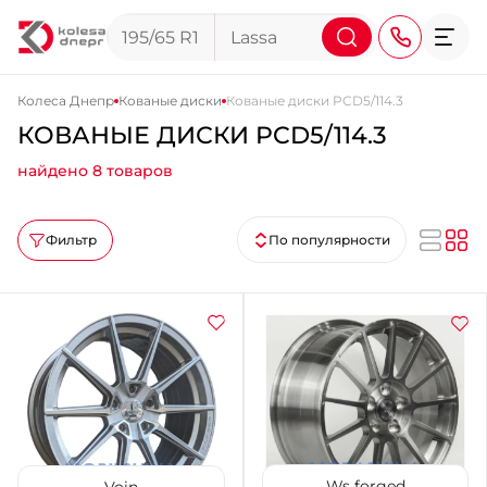
Колеса Днепр
Кованые диски
Кованые диски PCD5/114.3
КОВАНЫЕ ДИСКИ PCD5/114.3
+38 (068) 911-911-4
найдено 8 товаров
+38 (050) 911-911-4
+38 (067) 113-44-44
Фильтр
По популярности
+38 (095) 276-44-44
+38 (067) 911-14-14
- на Щепкина
+38 (098) 911-911-0
- на Тополе
+38 (098) 911-911-4
- на Калиновой
+38 (077) 7-184-184
- Донецкое шоссе
Ws forged