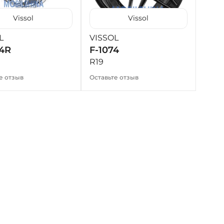
+38 (098) 911-911-4
- на Калиновой
Vissol
Vissol
+38 (077) 7-184-184
L
VISSOL
- Донецкое шоссе
54R
F-1074
R19
+38 (050)-911-911-2
е отзыв
Оставьте отзыв
- Щепкина
+38 (099)-643-33-77
- Тополь
+38 (068)-923-74-19
- Калиновая