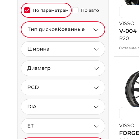
По параметрам
По авто
VISSOL
Тип дисков
Кованные
V-004
R20
Оставьте 
Ширина
Диаметр
PCD
DIA
VISSOL
ET
FORGE