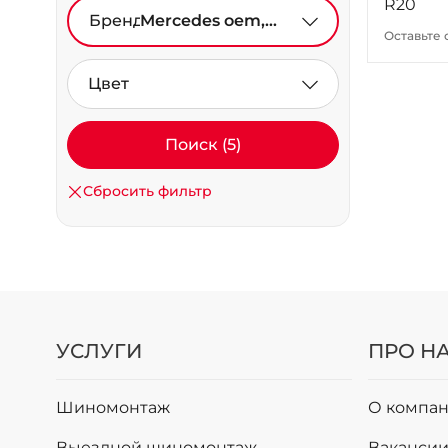
R20
Бренд
Mercedes oem,
Оставьте 
Vissol
Цвет
Поиск (5)
Сбросить фильтр
УСЛУГИ
ПРО Н
Шиномонтаж
О компан
Выездной шиномонтаж
Ваканси