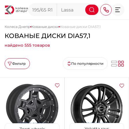
Колеса Днепр
Кованые диски
Кованые диски DIA57,1
КОВАНЫЕ ДИСКИ DIA57,1
+38 (068) 911-911-4
найдено 555 товаров
+38 (050) 911-911-4
+38 (067) 113-44-44
Фильтр
По популярности
+38 (095) 276-44-44
+38 (067) 911-14-14
- на Щепкина
+38 (098) 911-911-0
- на Тополе
+38 (098) 911-911-4
- на Калиновой
+38 (077) 7-184-184
- Донецкое шоссе
Yokatta rays