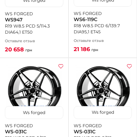
Ws forged
Ws forged
WS FORGED
WS FORGED
WS6-119C
WS947
R18 W8.5 PCD 6/139.7
R19 W8.5 PCD 5/114.3
DIA95,1 ET45
DIA64,1 ET50
Оставьте отзыв
Оставьте отзыв
21 186
20 658
грн
грн
Ws forged
Ws forged
WS FORGED
WS FORGED
WS-031C
WS-031C