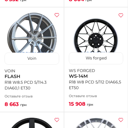
Ws forged
Voin
WS FORGED
VOIN
WS-14M
FLASH
R18 W8 PCD 5/112 DIA66,5
R18 W8.5 PCD 5/114.3
ET50
DIA60,1 ET30
Оставьте отзыв
Оставьте отзыв
15 908
8 663
грн
грн