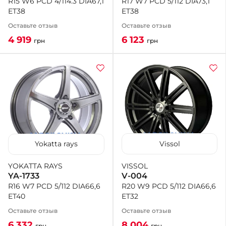
R17 W7 PCD 5/112 DIA73,1
R15 W6 PCD 4/114.3 DIA67,1
ET38
ET38
Оставьте отзыв
Оставьте отзыв
6 123
4 919
грн
грн
Vissol
Yokatta rays
VISSOL
YOKATTA RAYS
V-004
YA-1733
R20 W9 PCD 5/112 DIA66,6
R16 W7 PCD 5/112 DIA66,6
ET32
ET40
Оставьте отзыв
Оставьте отзыв
8 004
6 332
грн
грн