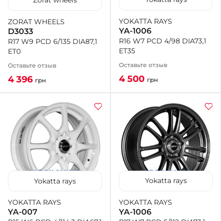
Zorat wheels
YOKATTA RAYS
ZORAT WHEELS
+38 (050)-911-911-2
YA-1006
D3033
- Щепкина
R16 W7 PCD 4/98 DIA73,1
R17 W9 PCD 6/135 DIA87,1
+38 (099)-643-33-77
ET35
ET0
- Тополь
+38 (068)-923-74-19
Оставьте отзыв
Оставьте отзыв
- Калиновая
4 500
4 396
грн
грн
Yokatta rays
Yokatta rays
YOKATTA RAYS
YOKATTA RAYS
YA-1006
YA-007