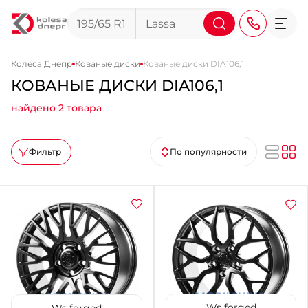
Колеса Днепр
Кованые диски
Кованые диски DIA106,1
КОВАНЫЕ ДИСКИ DIA106,1
+38 (068) 911-911-4
найдено 2 товара
+38 (050) 911-911-4
+38 (067) 113-44-44
Фильтр
По популярности
+38 (095) 276-44-44
+38 (067) 911-14-14
- на Щепкина
+38 (098) 911-911-0
- на Тополе
+38 (098) 911-911-4
- на Калиновой
+38 (077) 7-184-184
- Донецкое шоссе
Ws forged