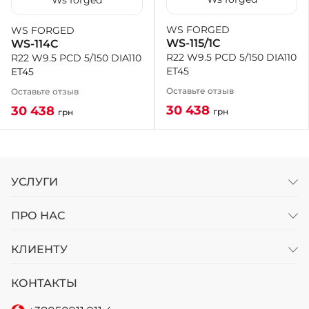
Ws forged
WS FORGED
WS FORGED
+38 (050)-911-911-2
WS-115/1C
WS-114C
- Щепкина
R22 W9.5 PCD 5/150 DIA110
R22 W9.5 PCD 5/150 DIA110
+38 (099)-643-33-77
ET45
ET45
- Тополь
+38 (068)-923-74-19
Оставьте отзыв
Оставьте отзыв
- Калиновая
30 438
30 438
грн
грн
УСЛУГИ
ПРО НАС
КЛИЕНТУ
КОНТАКТЫ