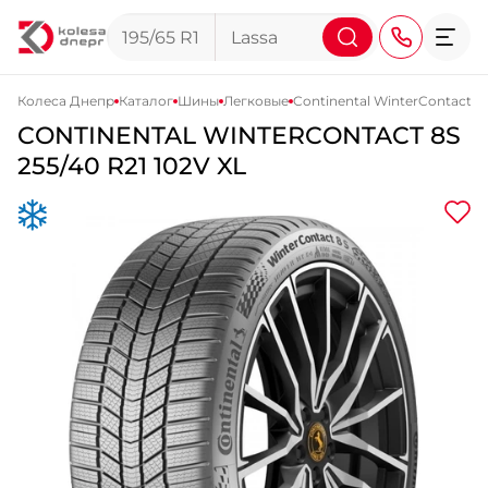
Колеса Днепр
Каталог
Шины
Легковые
Continental WinterContact 8
CONTINENTAL
WINTERCONTACT 8S
+38 (068) 911-911-4
255/40 R21 102V XL
+38 (050) 911-911-4
+38 (067) 113-44-44
+38 (095) 276-44-44
+38 (067) 911-14-14
- на Щепкина
+38 (098) 911-911-0
- на Тополе
+38 (098) 911-911-4
- на Калиновой
+38 (077) 7-184-184
- Донецкое шоссе