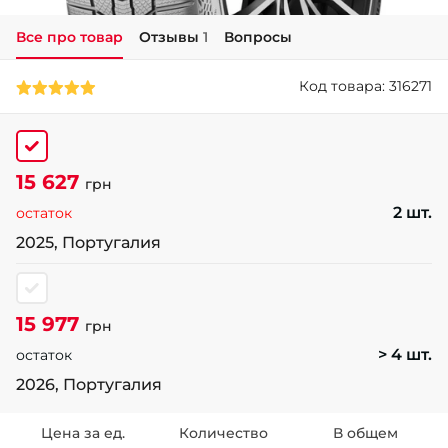
Все про товар
Отзывы
1
Вопросы
+38 (050)-911-911-2
- Щепкина
Код товара: 316271
+38 (099)-643-33-77
- Тополь
+38 (068)-923-74-19
- Калиновая
15 627
грн
2 шт.
остаток
2025, Португалия
15 977
грн
> 4 шт.
остаток
2026, Португалия
Цена за ед.
Количество
В общем