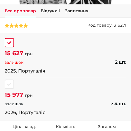
Все про товар
Відгуки
1
Запитання
+38 (050)-911-911-2
- Щепкіна
Код товару: 316271
+38 (099)-643-33-77
- Тополь
+38 (068)-923-74-19
- Калинова
15 627
грн
2 шт.
залишок
2025, Португалія
15 977
грн
> 4 шт.
залишок
2026, Португалія
Ціна за од.
Кількість
Загалом