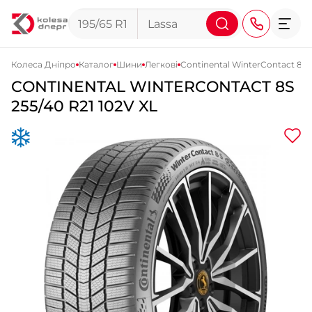
Колеса Дніпро
Каталог
Шини
Легкові
Continental WinterContact 8S
CONTINENTAL
WINTERCONTACT 8S
+38 (068) 911-911-4
255/40 R21 102V XL
+38 (050) 911-911-4
+38 (067) 113-44-44
+38 (095) 276-44-44
+38 (067) 911-14-14
- на Щепкіна
+38 (098) 911-911-0
- на Тополі
+38 (098) 911-911-4
- на Калиновій
+38 (077) 7-184-184
- Донецьке шосе