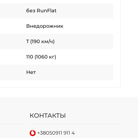
без RunFlat
Внедорожник
T (190 км/ч)
110 (1060 кг)
Нет
КОНТАКТЫ
+38
050
911 911 4