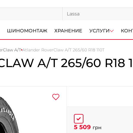
ШИНОМОНТАЖ
ХРАНЕНИЕ
УСЛУГИ
КОН
erClaw A/T
Atlander RoverClaw A/T 265/60 R18 110T
CLAW A/T
265/60 R18 
5 509
грн