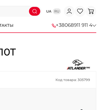
UA
RU
+38
068
911 911 4
ТАКТЫ
+38 (068) 911-911-4
110T
+38 (050) 911-911-4
+38 (067) 113-44-44
+38 (095) 276-44-44
Код товара: 305799
+38 (067) 911-14-14
- на Щепкина
+38 (098) 911-911-0
- на Тополе