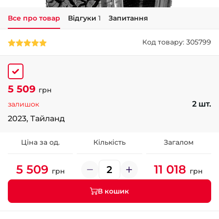
Все про товар
Відгуки
1
Запитання
+38 (050)-911-911-2
- Щепкіна
Код товару: 305799
+38 (099)-643-33-77
- Тополь
+38 (068)-923-74-19
- Калинова
5 509
грн
2 шт.
залишок
2023, Тайланд
Ціна за од.
Кількість
Загалом
5 509
11 018
грн
грн
В кошик