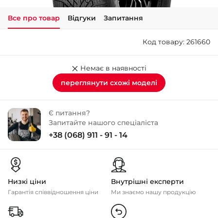
Все про товар
Відгуки
Запитання
+38 (050)-911-911-2
- Щепкіна
Код товару: 261660
+38 (099)-643-33-77
- Тополь
+38 (068)-923-74-19
Немає в наявності
- Калинова
переглянути схожі моделі
Є питання?
Запитайте нашого спеціаліста
+38 (068) 911 - 91 - 14
Низкі ціни
Внутрішні експерти
Гарантія співвідношення ціни
Ми знаємо нашу продукцію