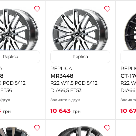
Replica
Replica
A
REPLICA
REPLI
8
MR3448
CT-17
 PCD 5/112
R22 W11.5 PCD 5/112
R22 W1
 ET56
DIA66,5 ET53
DIA66
ідгук
Залиште відгук
Залиште
3
10 643
10 6
грн
грн