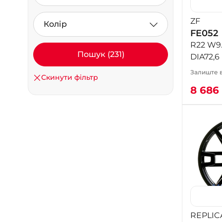
ZF
Колір
FE052
R22 W9.
Пошук (231)
DIA72,6
Залиште в
Скинути фільтр
8 686
REPLIC