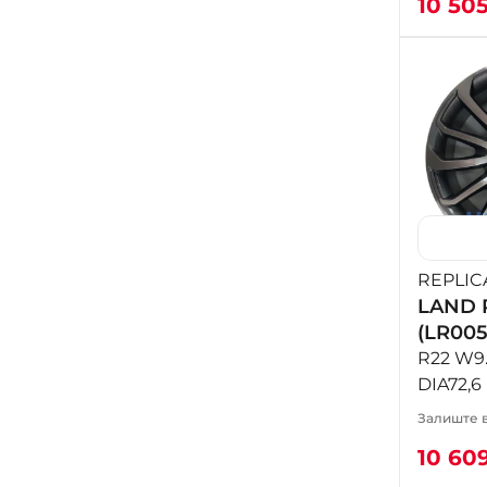
10 50
REPLIC
LAND 
(LR005
R22 W9.
DIA72,6
Залиште в
10 60