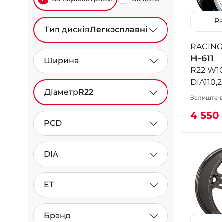
Ra
Тип дисків
Легкосплавні
RACIN
H-611
Ширина
R22 W10
DIA110,
Діаметр
R22
Залиште в
4 550
PCD
DIA
ET
Бренд