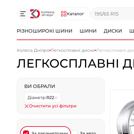
Каталог
РІЗНОШИРОКІ ШИНИ
ШИНИ
ДИСКИ
Ш
Колеса Дніпро
Легкосплавні диски
Легкосплавні ди
ЛЕГКОСПЛАВНІ Д
ВИ ОБРАЛИ
Діаметр:
R22
Очистити усі фільтри
За параметрами
За авто