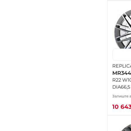
REPLIC
MR344
R22 W10
DIA66,5
Залиште в
10 64