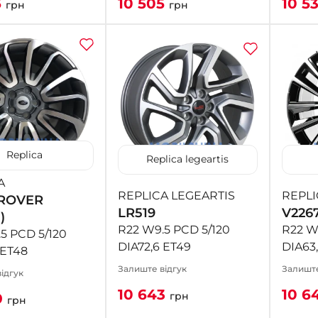
5
10 505
10 5
грн
грн
Replica
Replica legeartis
A
REPLICA LEGEARTIS
REPLI
ROVER
LR519
V226
)
R22 W9.5 PCD 5/120
R22 W
5 PCD 5/120
DIA72,6 ET49
DIA63,
 ET48
Залиште відгук
Залиште
ідгук
10 643
10 6
грн
9
грн