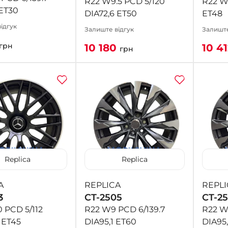
R22 W9.5 PCD 5/120
R22 W
 ET30
DIA72,6 ET50
ET48
ідгук
Залиште відгук
Залиште
грн
10 180
10 4
грн
Replica
Replica
A
REPLICA
REPLI
3
CT-2505
CT-2
 PCD 5/112
R22 W9 PCD 6/139.7
R22 W
 ET45
DIA95,1 ET60
DIA95,