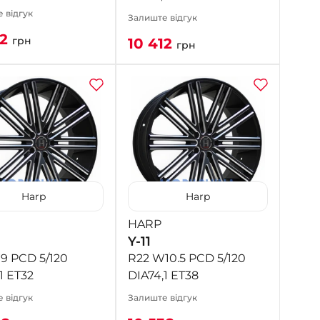
 відгук
Залиште відгук
12
грн
10 412
грн
Harp
Harp
HARP
Y-11
9 PCD 5/120
R22 W10.5 PCD 5/120
1 ET32
DIA74,1 ET38
 відгук
Залиште відгук