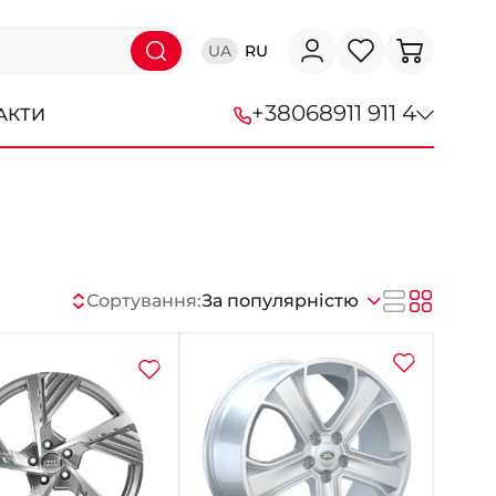
UA
RU
+38
068
911 911 4
АКТИ
+38 (068) 911-911-4
+38 (050) 911-911-4
+38 (067) 113-44-44
Сортування:
За популярністю
+38 (095) 276-44-44
+38 (067) 911-14-14
- на Щепкіна
+38 (098) 911-911-0
- на Тополі
+38 (098) 911-911-4