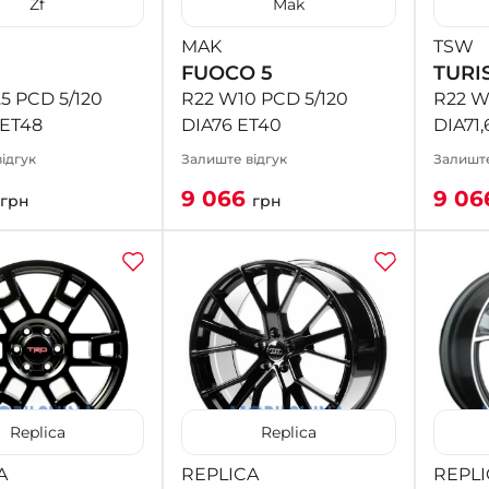
Zf
Mak
MAK
TSW
FUOCO 5
TURI
5 PCD 5/120
R22 W10 PCD 5/120
R22 W
 ET48
DIA76 ET40
DIA71,
ідгук
Залиште відгук
Залиште
9 066
9 0
грн
грн
Replica
Replica
A
REPLICA
REPLI