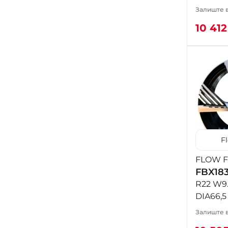
Залиште в
10 41
F
FLOW 
FBX183
R22 W9.
DIA66,5
Залиште в