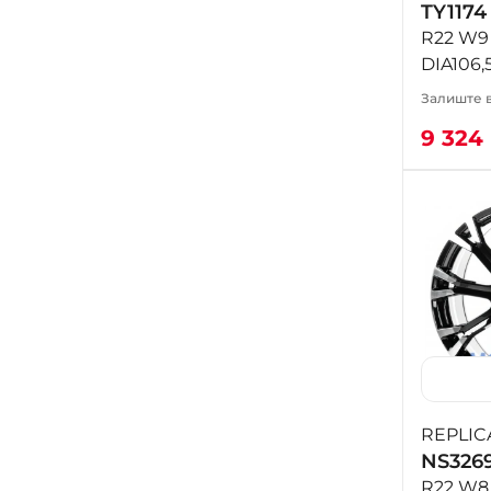
TY1174
R22 W9 
DIA106,
Залиште в
9 324
REPLIC
NS326
R22 W8 