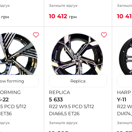
ідгук
Залиште відгук
Залиште
2
10 412
10 4
грн
грн
low forming
Replica
FORMING
REPLICA
HARP
-22
5 633
Y-11
5 PCD 5/112
R22 W9.5 PCD 5/112
R22 W
 ET36
DIA66,5 ET26
DIA74,
ідгук
Залиште відгук
Залиште