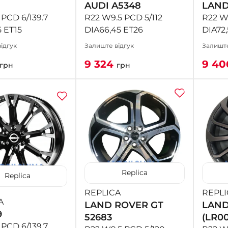
AUDI A5348
LAND
PCD 6/139.7
R22 W9.5 PCD 5/112
R22 W
5 ET15
DIA66,45 ET26
DIA72,
ідгук
Залиште відгук
Залиште
9 324
9 4
грн
грн
Replica
Replica
REPLICA
REPLI
A
LAND ROVER GT
LAND
9
52683
(LR00
PCD 6/139.7