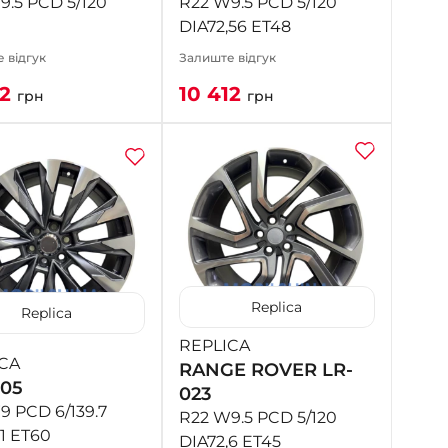
9.5 PCD 5/120
R22 W9.5 PCD 5/120
DIA72,56 ET48
 відгук
Залиште відгук
12
10 412
грн
грн
Replica
Replica
REPLICA
CA
RANGE ROVER LR-
505
023
9 PCD 6/139.7
R22 W9.5 PCD 5/120
1 ET60
DIA72,6 ET45