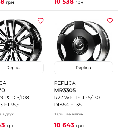
38
10 538
грн
грн
Replica
Replica
CA
REPLICA
70
MR3305
9 PCD 5/108
R22 W10 PCD 5/130
3 ET38,5
DIA84 ET35
 відгук
Залиште відгук
43
10 643
грн
грн