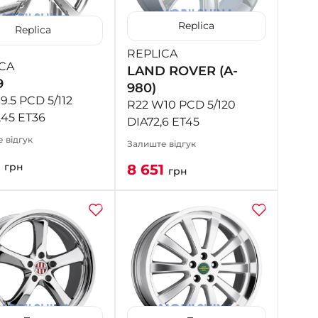
- на Калиновій
Replica
+38 (077) 7-184-184
Replica
- Донецьке шосе
REPLICA
CA
LAND ROVER (A-
9
+38 (050)-911-911-2
980)
- Щепкіна
.5 PCD 5/112
R22 W10 PCD 5/120
,45 ET36
+38 (099)-643-33-77
DIA72,6 ET45
- Тополь
 відгук
Залиште відгук
+38 (068)-923-74-19
1
- Калинова
грн
8 651
грн