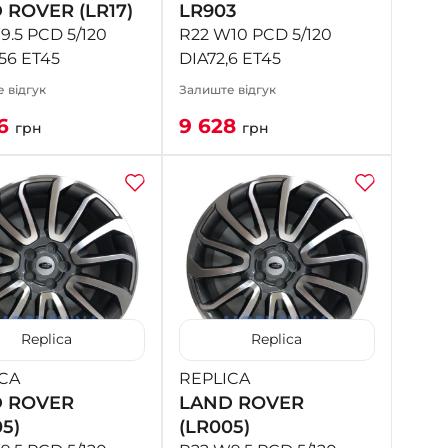
 ROVER (LR17)
LR903
9.5 PCD 5/120
R22 W10 PCD 5/120
56 ET45
DIA72,6 ET45
 відгук
Залиште відгук
06
9 628
грн
грн
Replica
Replica
CA
REPLICA
 ROVER
LAND ROVER
5)
(LR005)