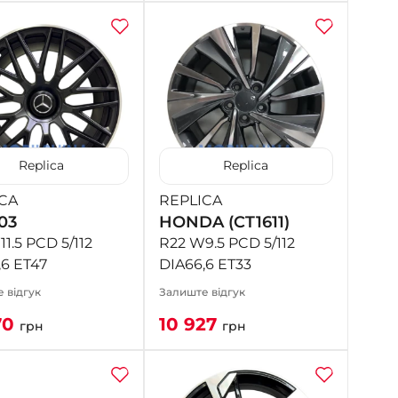
Replica
Replica
CA
REPLICA
03
HONDA (CT1611)
1.5 PCD 5/112
R22 W9.5 PCD 5/112
,6 ET47
DIA66,6 ET33
 відгук
Залиште відгук
70
10 927
грн
грн