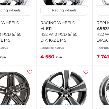
cing wheels
Racing wheels
G WHEELS
RACING WHEELS
REPLI
H-611
A563
 PCD 5/150
R22 W10 PCD 5/150
R22 W9
2 ET45
DIA110,2 ET45
DIA66
ідгук
Залиште відгук
Залиште
4 550
7 74
грн
грн