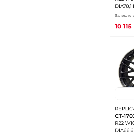
DIA78,1
Залиште в
10 115
REPLIC
CT-170
R22 W10
DIA66,6