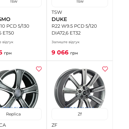
Tsw
Tsw
TSW
SMO
DUKE
10 PCD 5/130
R22 W9.5 PCD 5/120
6 ET50
DIA72,6 ET32
 відгук
Залиште відгук
66
9 066
грн
грн
Replica
Zf
CA
ZF