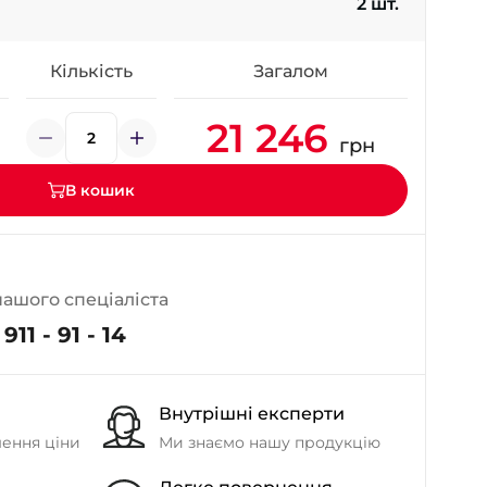
2 шт.
- на Калиновій
+38 (077) 7-184-184
- Донецьке шосе
Кількість
Загалом
21 246
+38 (050)-911-911-2
грн
- Щепкіна
+38 (099)-643-33-77
В кошик
- Тополь
+38 (068)-923-74-19
- Калинова
нашого спеціаліста
911 - 91 - 14
Внутрішні експерти
шення ціни
Ми знаємо нашу продукцію