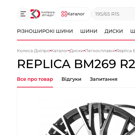
Каталог
РІЗНОШИРОКІ ШИНИ
ШИНИ
ДИСКИ
Ш
Колеса Дніпро
Каталог
Диски
Легкосплавні
Replica
REPLICA
BM269
R2
Все про товар
Відгуки
Запитання