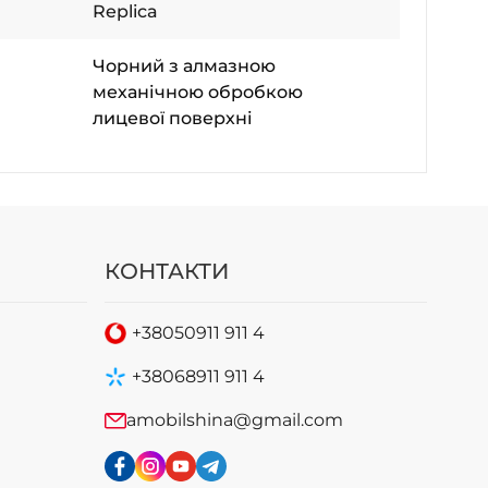
Replica
Чорний з алмазною
механічною обробкою
лицевої поверхні
КОНТАКТИ
+38
050
911 911 4
+38
068
911 911 4
amobilshina@gmail.com