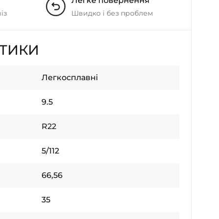
Легке повернення
із
Швидко і без проблем
СТИКИ
Легкосплавні
9.5
R22
5/112
66,56
35