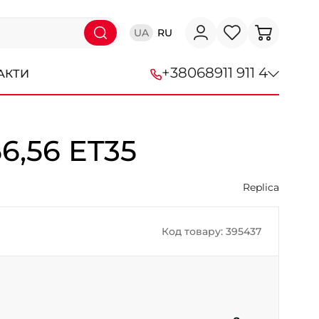
UA
RU
+38
068
911 911 4
АКТИ
+38 (068) 911-911-4
6,56 ET35
+38 (050) 911-911-4
+38 (067) 113-44-44
Replica
+38 (095) 276-44-44
Код товару: 395437
+38 (067) 911-14-14
- на Щепкіна
+38 (098) 911-911-0
- на Тополі
+38 (098) 911-911-4