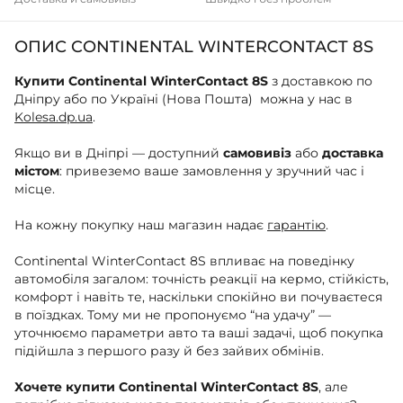
ОПИС CONTINENTAL WINTERCONTACT 8S
Купити Continental WinterContact 8S
з доставкою по
Дніпру або по Україні (Нова Пошта) можна у нас в
Kolesa.dp.ua
.
Якщо ви в Дніпрі — доступний
самовивіз
або
доставка
містом
: привеземо ваше замовлення у зручний час і
місце.
На кожну покупку наш магазин надає
гарантію
.
Continental WinterContact 8S впливає на поведінку
автомобіля загалом: точність реакції на кермо, стійкість,
комфорт і навіть те, наскільки спокійно ви почуваєтеся
в поїздках. Тому ми не пропонуємо “на удачу” —
уточнюємо параметри авто та ваші задачі, щоб покупка
підійшла з першого разу й без зайвих обмінів.
Хочете купити Continental WinterContact 8S
, але