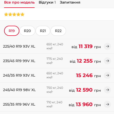
Все про модель
Відгуки
1
Запитання
+38 (050)-911-911-2
- Щепкіна
+38 (099)-643-33-77
- Тополь
R19
R20
R21
R22
+38 (068)-923-74-19
- Калинова
650 кг, 240
11 319
225/40 R19 93V XL
від
грн
км/г
775 кг, 240
12 255
235/45 R19 99V XL
від
грн
км/г
650 кг, 240
15 246
245/35 R19 93V XL
грн
км/г
750 кг, 240
12 590
245/40 R19 98V XL
від
грн
км/г
710 кг, 240
13 960
255/35 R19 96V XL
від
грн
км/г