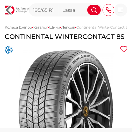
Колеса Дніпро
Каталог
Шини
Легкові
Continental WinterContact 8S
CONTINENTAL WINTERCONTACT 8S
+38 (068) 911-911-4
+38 (050) 911-911-4
+38 (067) 113-44-44
+38 (095) 276-44-44
+38 (067) 911-14-14
- на Щепкіна
+38 (098) 911-911-0
- на Тополі
+38 (098) 911-911-4
- на Калиновій
+38 (077) 7-184-184
- Донецьке шосе