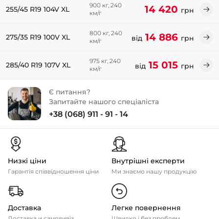
900 кг, 240
14 420
255/45 R19 104V XL
грн
км/г
800 кг, 240
14 886
275/35 R19 100V XL
від
грн
км/г
975 кг, 240
15 015
285/40 R19 107V XL
від
грн
км/г
Є питання?
Запитайте нашого спеціаліста
+38 (068) 911 - 91 - 14
Низкі ціни
Внутрішні експерти
Гарантія співвідношення ціни
Ми знаємо нашу продукцію
Доставка
Легке повернення
Доставка и самовивіз
Швидко і без проблем