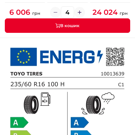
6 006
24 024
грн
грн
В кошик