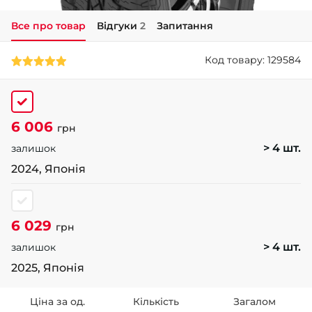
Все про товар
Відгуки
2
Запитання
+38 (050)-911-911-2
- Щепкіна
Код товару: 129584
+38 (099)-643-33-77
- Тополь
+38 (068)-923-74-19
- Калинова
6 006
грн
> 4 шт.
залишок
2024, Японія
6 029
грн
> 4 шт.
залишок
2025, Японія
Ціна за од.
Кількість
Загалом