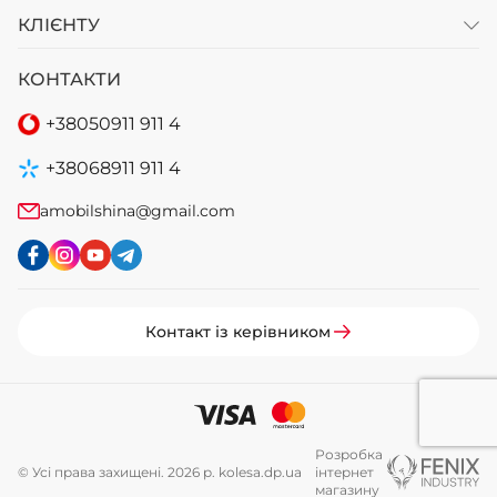
КЛІЄНТУ
КОНТАКТИ
+38
050
911 911 4
+38
068
911 911 4
amobilshina@gmail.com
Контакт із керівником
Розробка
© Усі права захищені. 2026 р. kolesa.dp.ua
інтернет
магазину