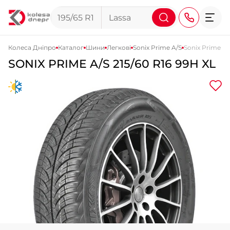
Колеса Дніпро
Каталог
Шини
Легкові
Sonix Prime A/S
Sonix Prime A/
SONIX
PRIME A/S
215/60 R16 99H XL
+38 (068) 911-911-4
+38 (050) 911-911-4
+38 (067) 113-44-44
+38 (095) 276-44-44
+38 (067) 911-14-14
- на Щепкіна
+38 (098) 911-911-0
- на Тополі
+38 (098) 911-911-4
- на Калиновій
+38 (077) 7-184-184
- Донецьке шосе