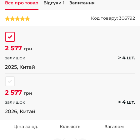
Все про товар
Відгуки
1
Запитання
+38 (050)-911-911-2
Код товару: 306792
- Щепкіна
+38 (099)-643-33-77
- Тополь
+38 (068)-923-74-19
2 577
- Калинова
грн
> 4 шт.
залишок
2025, Китай
2 577
грн
> 4 шт.
залишок
2026, Китай
Ціна за од.
Кількість
Загалом