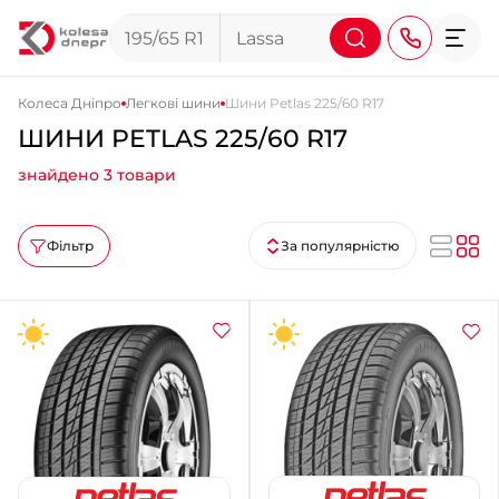
Колеса Дніпро
Легкові шини
Шини Petlas 225/60 R17
ШИНИ PETLAS 225/60 R17
+38 (068) 911-911-4
знайдено 3 товари
+38 (050) 911-911-4
+38 (067) 113-44-44
Фільтр
За популярністю
+38 (095) 276-44-44
+38 (067) 911-14-14
- на Щепкіна
+38 (098) 911-911-0
- на Тополі
+38 (098) 911-911-4
- на Калиновій
+38 (077) 7-184-184
- Донецьке шосе