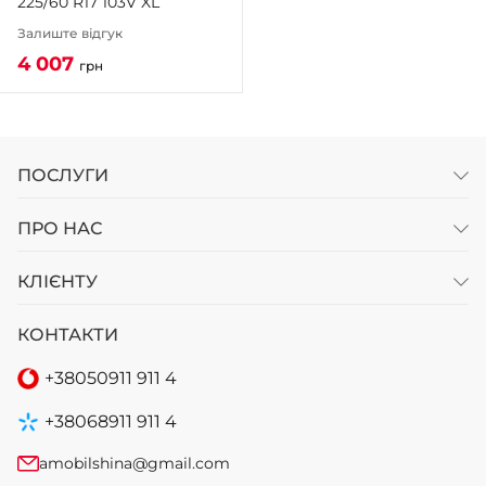
225/60 R17 103V XL
Залиште відгук
4 007
грн
ПОСЛУГИ
ПРО НАС
КЛІЄНТУ
КОНТАКТИ
+38
050
911 911 4
+38
068
911 911 4
amobilshina@gmail.com