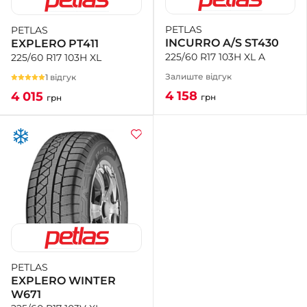
PETLAS
PETLAS
+38 (050)-911-911-2
INCURRO A/S ST430
EXPLERO PT411
- Щепкіна
225/60 R17 103H XL A
225/60 R17 103H XL
+38 (099)-643-33-77
- Тополь
Залиште відгук
1 відгук
+38 (068)-923-74-19
4 158
4 015
грн
грн
- Калинова
PETLAS
EXPLERO WINTER
W671