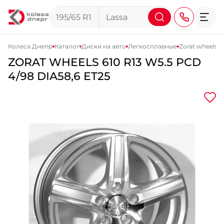
Колеса Днепр
Каталог
Диски на авто
Легкосплавные
Zorat wheels 6
ZORAT WHEELS
610
R13 W5.5 PCD
+38 (068) 911-911-4
4/98 DIA58,6 ET25
+38 (050) 911-911-4
+38 (067) 113-44-44
+38 (095) 276-44-44
+38 (067) 911-14-14
- на Щепкина
+38 (098) 911-911-0
- на Тополе
+38 (098) 911-911-4
- на Калиновой
+38 (077) 7-184-184
- Донецкое шоссе