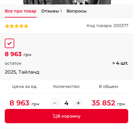
Все про товар
Отзывы
1
Вопросы
+38 (050)-911-911-2
- Щепкина
Код товара: 200377
+38 (099)-643-33-77
- Тополь
+38 (068)-923-74-19
- Калиновая
8 963
грн
> 4 шт.
остаток
2025, Тайланд
Цена за ед.
Количество
В общем
8 963
35 852
грн
грн
В корзину