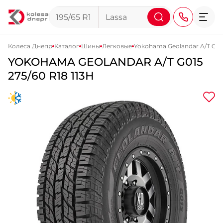
Колеса Днепр
Каталог
Шины
Легковые
Yokohama Geolandar A/T G01
YOKOHAMA
GEOLANDAR A/T G015
+38 (068) 911-911-4
275/60 R18 113H
+38 (050) 911-911-4
+38 (067) 113-44-44
+38 (095) 276-44-44
+38 (067) 911-14-14
- на Щепкина
+38 (098) 911-911-0
- на Тополе
+38 (098) 911-911-4
- на Калиновой
+38 (077) 7-184-184
- Донецкое шоссе