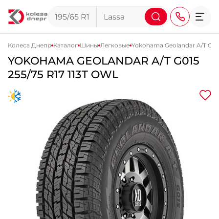
Колеса Днепр
Каталог
Шины
Легковые
Yokohama Geolandar A/T G01
YOKOHAMA
GEOLANDAR A/T G015
+38 (068) 911-911-4
255/75 R17 113T OWL
+38 (050) 911-911-4
+38 (067) 113-44-44
+38 (095) 276-44-44
+38 (067) 911-14-14
- на Щепкина
+38 (098) 911-911-0
- на Тополе
+38 (098) 911-911-4
- на Калиновой
+38 (077) 7-184-184
- Донецкое шоссе