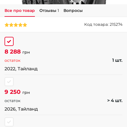
Все про товар
Отзывы
1
Вопросы
+38 (050)-911-911-2
- Щепкина
Код товара: 215274
+38 (099)-643-33-77
- Тополь
+38 (068)-923-74-19
- Калиновая
8 288
грн
1 шт.
остаток
2022, Тайланд
9 250
грн
> 4 шт.
остаток
2026, Тайланд