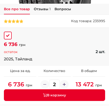
Все про товар
Отзывы
1
Вопросы
+38 (050)-911-911-2
- Щепкина
Код товара: 235995
+38 (099)-643-33-77
- Тополь
+38 (068)-923-74-19
- Калиновая
6 736
грн
2 шт.
остаток
2025, Тайланд
Цена за ед.
Количество
В общем
6 736
13 472
грн
грн
В корзину