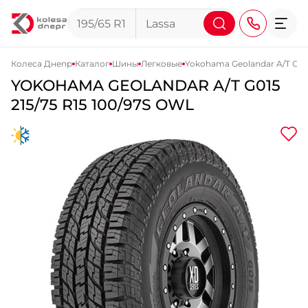
Колеса Днепр
Каталог
Шины
Легковые
Yokohama Geolandar A/T G01
YOKOHAMA
GEOLANDAR A/T G015
+38 (068) 911-911-4
215/75 R15 100/97S OWL
+38 (050) 911-911-4
+38 (067) 113-44-44
+38 (095) 276-44-44
+38 (067) 911-14-14
- на Щепкина
+38 (098) 911-911-0
- на Тополе
+38 (098) 911-911-4
- на Калиновой
+38 (077) 7-184-184
- Донецкое шоссе