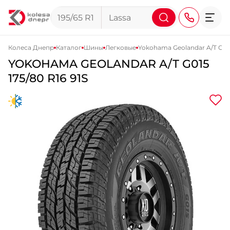
Колеса Днепр
Каталог
Шины
Легковые
Yokohama Geolandar A/T G01
YOKOHAMA
GEOLANDAR A/T G015
+38 (068) 911-911-4
175/80 R16 91S
+38 (050) 911-911-4
+38 (067) 113-44-44
+38 (095) 276-44-44
+38 (067) 911-14-14
- на Щепкина
+38 (098) 911-911-0
- на Тополе
+38 (098) 911-911-4
- на Калиновой
+38 (077) 7-184-184
- Донецкое шоссе