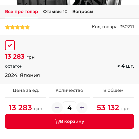
Все про товар
Отзывы
10
Вопросы
+38 (050)-911-911-2
- Щепкина
Код товара: 350271
+38 (099)-643-33-77
- Тополь
+38 (068)-923-74-19
- Калиновая
13 283
грн
> 4 шт.
остаток
2024, Япония
Цена за ед.
Количество
В общем
13 283
53 132
грн
грн
В корзину