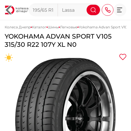
Колеса Днепр
Каталог
Шины
Легковые
Yokohama Advan Sport V105
YOKOHAMA
ADVAN SPORT V105
+38 (068) 911-911-4
315/30 R22 107Y XL N0
+38 (050) 911-911-4
+38 (067) 113-44-44
+38 (095) 276-44-44
+38 (067) 911-14-14
- на Щепкина
+38 (098) 911-911-0
- на Тополе
+38 (098) 911-911-4
- на Калиновой
+38 (077) 7-184-184
- Донецкое шоссе