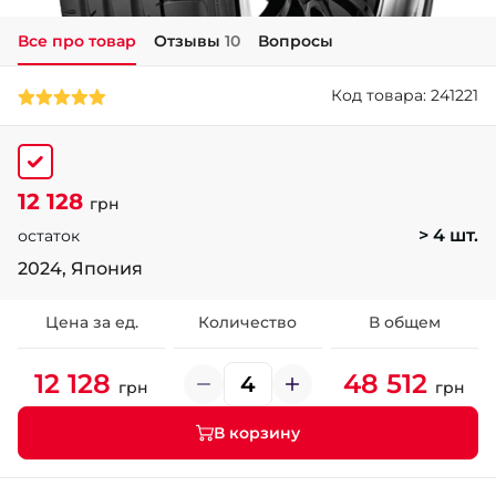
Все про товар
Отзывы
10
Вопросы
+38 (050)-911-911-2
- Щепкина
Код товара: 241221
+38 (099)-643-33-77
- Тополь
+38 (068)-923-74-19
- Калиновая
12 128
грн
> 4 шт.
остаток
2024, Япония
Цена за ед.
Количество
В общем
12 128
48 512
грн
грн
В корзину