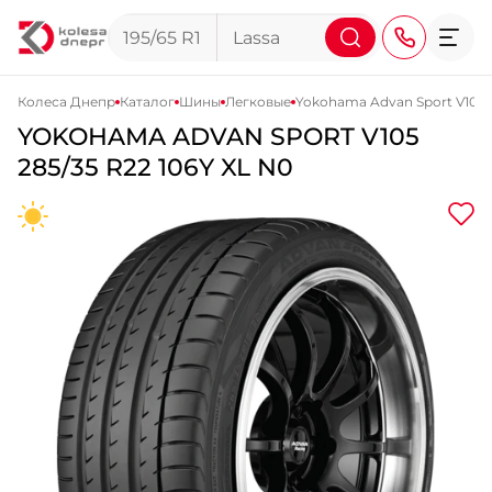
Колеса Днепр
Каталог
Шины
Легковые
Yokohama Advan Sport V105
YOKOHAMA
ADVAN SPORT V105
+38 (068) 911-911-4
285/35 R22 106Y XL N0
+38 (050) 911-911-4
+38 (067) 113-44-44
+38 (095) 276-44-44
+38 (067) 911-14-14
- на Щепкина
+38 (098) 911-911-0
- на Тополе
+38 (098) 911-911-4
- на Калиновой
+38 (077) 7-184-184
- Донецкое шоссе