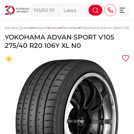
Колеса Днепр
Каталог
Шины
Легковые
Yokohama Advan Sport V105
YOKOHAMA
ADVAN SPORT V105
+38 (068) 911-911-4
275/40 R20 106Y XL N0
+38 (050) 911-911-4
+38 (067) 113-44-44
+38 (095) 276-44-44
+38 (067) 911-14-14
- на Щепкина
+38 (098) 911-911-0
- на Тополе
+38 (098) 911-911-4
- на Калиновой
+38 (077) 7-184-184
- Донецкое шоссе