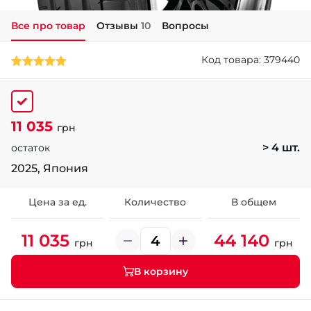
Все про товар
Отзывы
10
Вопросы
+38 (050)-911-911-2
- Щепкина
Код товара: 379440
+38 (099)-643-33-77
- Тополь
+38 (068)-923-74-19
- Калиновая
11 035
грн
> 4 шт.
остаток
2025, Япония
Цена за ед.
Количество
В общем
11 035
44 140
грн
грн
В корзину