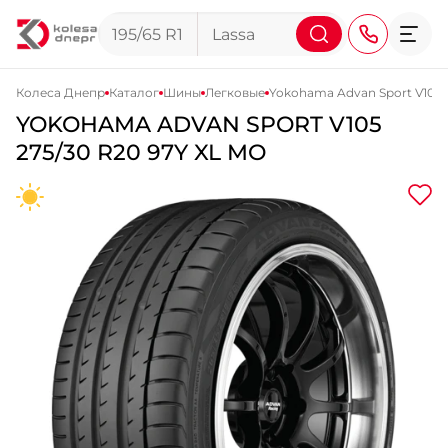
Колеса Днепр
Каталог
Шины
Легковые
Yokohama Advan Sport V105
YOKOHAMA
ADVAN SPORT V105
+38 (068) 911-911-4
275/30 R20 97Y XL MO
+38 (050) 911-911-4
+38 (067) 113-44-44
+38 (095) 276-44-44
+38 (067) 911-14-14
- на Щепкина
+38 (098) 911-911-0
- на Тополе
+38 (098) 911-911-4
- на Калиновой
+38 (077) 7-184-184
- Донецкое шоссе