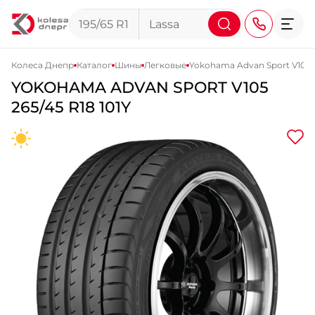
Колеса Днепр
Каталог
Шины
Легковые
Yokohama Advan Sport V105
YOKOHAMA
ADVAN SPORT V105
+38 (068) 911-911-4
265/45 R18 101Y
+38 (050) 911-911-4
+38 (067) 113-44-44
+38 (095) 276-44-44
+38 (067) 911-14-14
- на Щепкина
+38 (098) 911-911-0
- на Тополе
+38 (098) 911-911-4
- на Калиновой
+38 (077) 7-184-184
- Донецкое шоссе