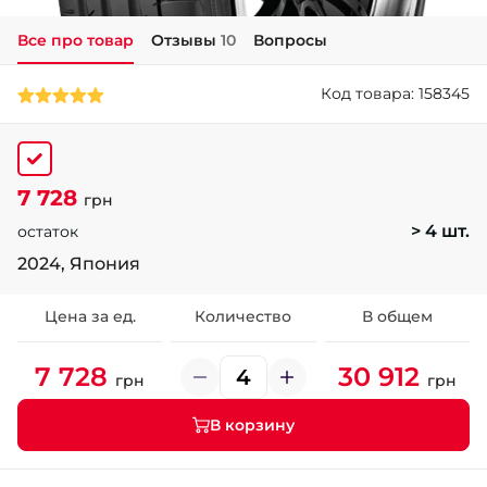
Все про товар
Отзывы
10
Вопросы
+38 (050)-911-911-2
- Щепкина
Код товара: 158345
+38 (099)-643-33-77
- Тополь
+38 (068)-923-74-19
- Калиновая
7 728
грн
> 4 шт.
остаток
2024, Япония
Цена за ед.
Количество
В общем
7 728
30 912
грн
грн
В корзину