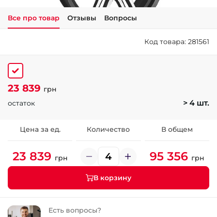
Все про товар
Отзывы
Вопросы
+38 (050)-911-911-2
- Щепкина
Код товара: 281561
+38 (099)-643-33-77
- Тополь
+38 (068)-923-74-19
- Калиновая
23 839
грн
> 4 шт.
остаток
Цена за ед.
Количество
В общем
23 839
95 356
грн
грн
В корзину
Есть вопросы?