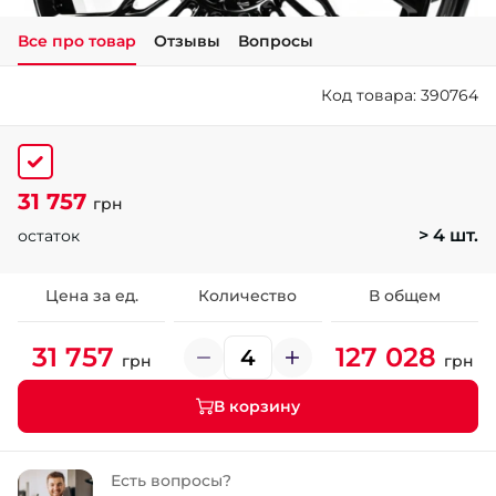
Все про товар
Отзывы
Вопросы
+38 (050)-911-911-2
- Щепкина
Код товара: 390764
+38 (099)-643-33-77
- Тополь
+38 (068)-923-74-19
- Калиновая
31 757
грн
> 4 шт.
остаток
Цена за ед.
Количество
В общем
31 757
127 028
грн
грн
В корзину
Есть вопросы?