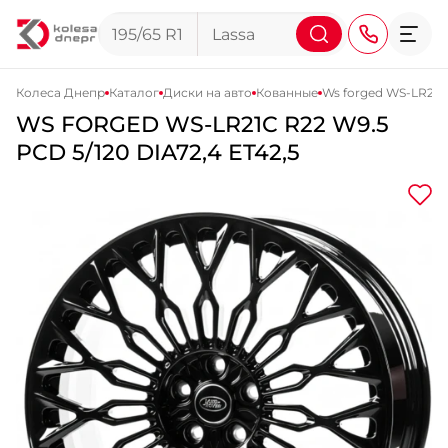
Колеса Днепр
Каталог
Диски на авто
Кованные
Ws forged WS-LR21C
WS FORGED
WS-LR21C
R22 W9.5
+38 (068) 911-911-4
PCD 5/120 DIA72,4 ET42,5
+38 (050) 911-911-4
+38 (067) 113-44-44
+38 (095) 276-44-44
+38 (067) 911-14-14
- на Щепкина
+38 (098) 911-911-0
- на Тополе
+38 (098) 911-911-4
- на Калиновой
+38 (077) 7-184-184
- Донецкое шоссе