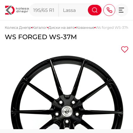
Колеса Днепр
Каталог
Диски на авто
Кованные
Ws forged WS-37M
WS FORGED WS-37M
+38 (068) 911-911-4
+38 (050) 911-911-4
+38 (067) 113-44-44
+38 (095) 276-44-44
+38 (067) 911-14-14
- на Щепкина
+38 (098) 911-911-0
- на Тополе
+38 (098) 911-911-4
- на Калиновой
+38 (077) 7-184-184
- Донецкое шоссе