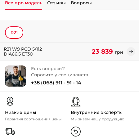
Все про модель
Отзывы
Вопросы
+38 (050)-911-911-2
- Щепкина
+38 (099)-643-33-77
R21
- Тополь
+38 (068)-923-74-19
- Калиновая
R21 W9 PCD 5/112
23 839
грн
DIA66,5 ET30
Есть вопросы?
Спросите у специалиста
+38 (068) 911 - 91 - 14
Низкие цены
Внутренние эксперты
Гарантия соотношения цены
Мы знаем нашу продукцию