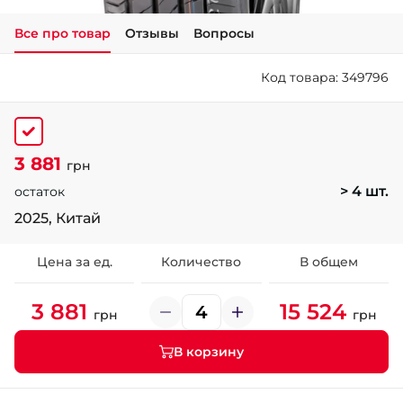
Все про товар
Отзывы
Вопросы
+38 (050)-911-911-2
- Щепкина
Код товара: 349796
+38 (099)-643-33-77
- Тополь
+38 (068)-923-74-19
- Калиновая
3 881
грн
> 4 шт.
остаток
2025, Китай
Цена за ед.
Количество
В общем
3 881
15 524
грн
грн
В корзину